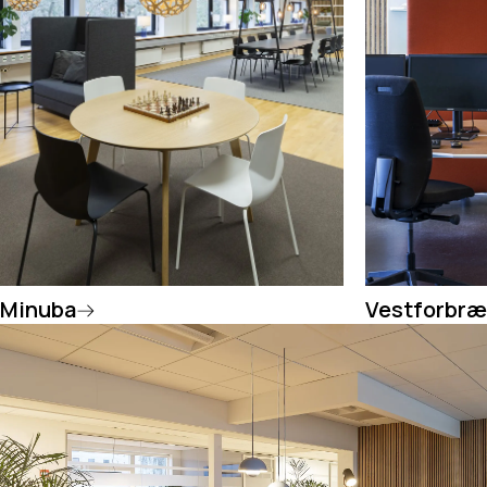
Minuba
Vestforbr