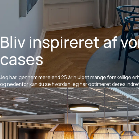
Bliv
inspireret
af
vo
cases
Jeg
har
igennem
mere
end
25
år
hjulpet
mange
forskellige
er
og
nedenfor
kan
du
se
hvordan
jeg
har
optimeret
deres
indre