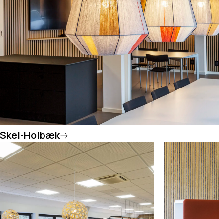
Skel-Holbæk