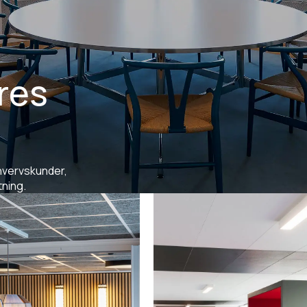
res
hvervskunder,
tning.