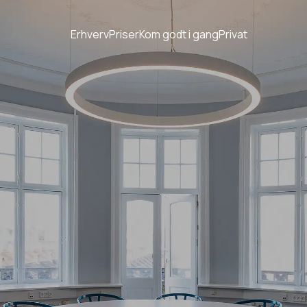
Erhverv
Priser
Kom godt i gang
Privat