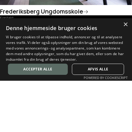
Frederiksberg Ungdomsskole
Kontakt
×
IndretNU
Denne hjemmeside bruger cookies
Rentemestervej 39
2400 København NV
Vi bruger cookies til at tilpasse indhold, annoncer og til at analysere
Tel:
4025 2206
vores trafik. Vi deler også oplysninger om din brug af vores websted
Email:
mrl@indret.nu
med vores annoncerings- og analysepartnere, som kan kombinere
dem med andre oplysninger, som du har givet dem, eller som de har
Bank: 7670 – 2910029
indsamlet fra din brug af deres tjenester.
CVR: 30325672
ACCEPTER ALLE
AFVIS ALLE
Til Erhverv
POWERED BY COOKIESCRIPT
Til erhverv
Til privat
Priser
Kom i gang
Om os
Om indret.nu
Inspiration