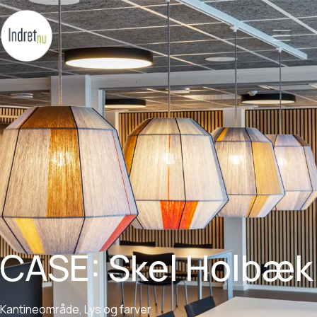
CASE:
Skel
Holbæk
Kantineområde,
Lys
og
farver