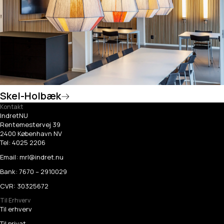
Skel-Holbæk
Kontakt
IndretNU
Rentemestervej 39
2400 København NV
Tel:
4025 2206
Email:
mrl@indret.nu
Bank: 7670 – 2910029
CVR: 30325672
Til Erhverv
Til erhverv
Til privat