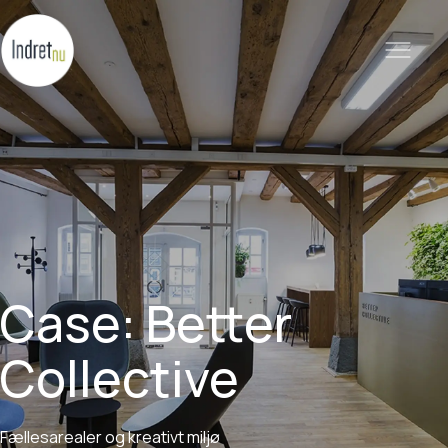
Case:
Better
Collective
Fællesarealer
og
kreativt
miljø