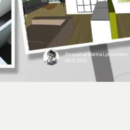
Skrevet
af
Marina
Lykkesteen
08
.
01
.
2019