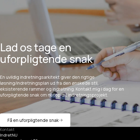
Lad os tage en
uforpligtende snak
En
uvildig
indretningsarkitekt
giver
den
rigtige
løsning/indretningsplan
ud
fra
den
ønskede
stil,
eksisterende
rammer
og
indretning.
Kontakt
mig
i
dag
for
en
uforpligtende
snak
om
netop
dit
indretningsprojekt.
Få en uforpligtende snak
Kontakt
IndretNU