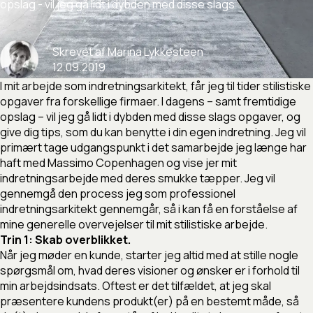
opslag
-
vil
jeg
gå
lidt
i
dybden
med
disse
slags
Skrevet
af
Marina
Lykkesteen
12
.
09
.
2019
I mit arbejde som indretningsarkitekt, får jeg til tider stilistiske
opgaver fra forskellige firmaer. I dagens – samt fremtidige
opslag – vil jeg gå lidt i dybden med disse slags opgaver, og
give dig tips, som du kan benytte i din egen indretning. Jeg vil
primært tage udgangspunkt i det samarbejde jeg længe har
haft med Massimo Copenhagen og vise jer mit
indretningsarbejde med deres smukke tæpper. Jeg vil
gennemgå den process jeg som professionel
indretningsarkitekt gennemgår, så i kan få en forståelse af
mine generelle overvejelser til mit stilistiske arbejde.
Trin 1: Skab overblikket.
Når jeg møder en kunde, starter jeg altid med at stille nogle
spørgsmål om, hvad deres visioner og ønsker er i forhold til
min arbejdsindsats. Oftest er det tilfældet, at jeg skal
præsentere kundens produkt(er) på en bestemt måde, så