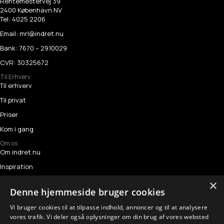
Rentemestervej 39
2400 København NV
Tel:
4025 2206
Email:
mrl@indret.nu
Bank: 7670 – 2910029
CVR: 30325672
Til Erhverv
Til erhverv
Til privat
Priser
Kom i gang
Om os
Om indret.nu
Inspiration
Referencer
×
Denne hjemmeside bruger cookies
Kontakt
Vi bruger cookies til at tilpasse indhold, annoncer og til at analysere
Følg os
vores trafik. Vi deler også oplysninger om din brug af vores websted
Instagram