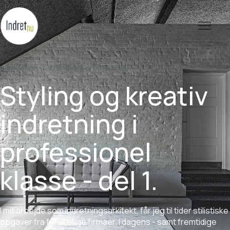
Inspiration
|
Kontor
og
arbejdsmiljø
Styling
og
kreativ
indretning
i
professionel
klasse
-
del
1.
I
mit
arbejde
som
indretningsarkitekt,
får
jeg
til
tider
stilistiske
opgaver
fra
forskellige
firmaer.
I
dagens
-
samt
fremtidige