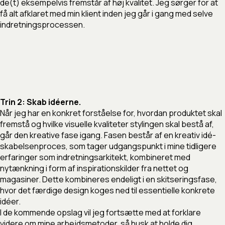
de(t) eksempelvis fremstår af høj kvalitet. Jeg sørger for at
få alt afklaret med min klient inden jeg går i gang med selve
indretningsprocessen.
Trin 2: Skab idéerne.
Når jeg har en konkret forståelse for, hvordan produktet skal
fremstå og hvilke visuelle kvaliteter stylingen skal bestå af,
går den kreative fase igang. Fasen består af en kreativ idé-
skabelsenproces, som tager udgangspunkt i mine tidligere
erfaringer som indretningsarkitekt, kombineret med
nytænkning i form af inspirationskilder fra nettet og
magasiner. Dette kombineres endeligt i en skitseringsfase,
hvor det færdige design koges ned til essentielle konkrete
idéer.
I de kommende opslag vil jeg fortsætte med at forklare
videre om mine arbejdsmetoder, så husk at holde dig