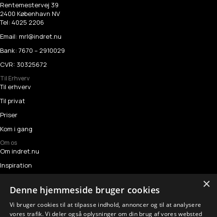
Rentemestervej 39
2400 København NV
Tel:
4025 2206
Email:
mrl@indret.nu
Bank: 7670 – 2910029
CVR: 30325672
Til Erhverv
Til erhverv
Til privat
Priser
Kom i gang
Om os
Om indret.nu
Inspiration
Referencer
×
Denne hjemmeside bruger cookies
Kontakt
Vi bruger cookies til at tilpasse indhold, annoncer og til at analysere
Følg os
vores trafik. Vi deler også oplysninger om din brug af vores websted
Instagram