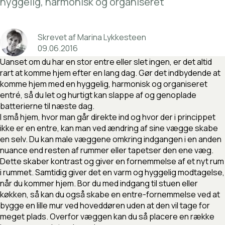
hyggelig,
harmonisk
og
organiseret
Skrevet
af
Marina
Lykkesteen
09
.
06
.
2016
Uanset om du har en stor entre eller slet ingen, er det altid
rart at komme hjem efter en lang dag. Gør det indbydende at
komme hjem med en hyggelig, harmonisk og organiseret
entré, så du let og hurtigt kan slappe af og genoplade
batterierne til næste dag.
I små hjem, hvor man går direkte ind og hvor der i princippet
ikke er en entre, kan man ved ændring af sine vægge skabe
en selv. Du kan male væggene omkring indgangen i en anden
nuance end resten af rummer eller tapetser den ene væg.
Dette skaber kontrast og giver en fornemmelse af et nyt rum
i rummet. Samtidig giver det en varm og hyggelig modtagelse,
når du kommer hjem. Bor du med indgang til stuen eller
køkken, så kan du også skabe en entre-fornemmelse ved at
bygge en lille mur ved hoveddøren uden at den vil tage for
meget plads. Overfor væggen kan du så placere en række