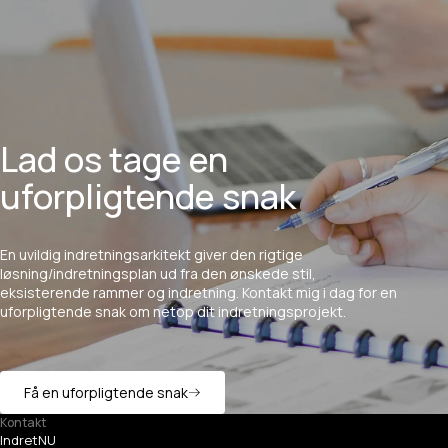
Lad os tage en
uforpligtende snak
En
uvildig
indretningsarkitekt
giver
den
rigtige
løsning/indretningsplan
ud
fra
den
ønskede
stil,
eksisterende
rammer
og
indretning.
Kontakt
mig
i
dag
for
en
uforpligtende
snak
om
netop
dit
indretningsprojekt.
Få en uforpligtende snak
Kontakt
IndretNU