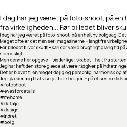
I
dag
har
jeg
været
på
foto-shoot,
på
en
fra
virkeligheden... Før
billedet
bliver
sku
I dag har jeg været på foto-shoot, på en helt ny boligsag. Det
Meget ofte er det man ser i magasinerne – langt fra virkelig
Før billedet bliver skudt – kan der være brugt rigtig lang tid 
som muligt.
Men denne her opgave – sidder lige i skabet – helt fra starten
Jeg har haft den store glæde at være rådgiver på indretningen,
Det er blevet til en meget dejlig og personlig, harmonisk og af
Jeg glæder mig til at vise jer hele boligen – på et senere tidsp
#fotoshoot
#eyesfordetails
#myhome
#detalje
#design
#indret
#bolig