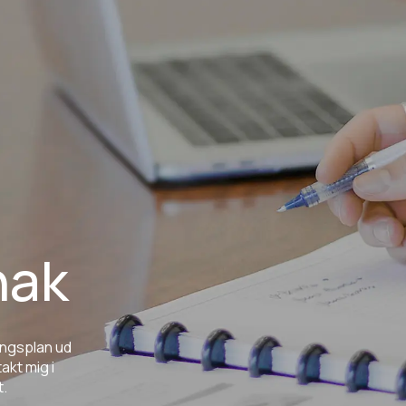
nak
ingsplan
ud
takt
mig
i
t.