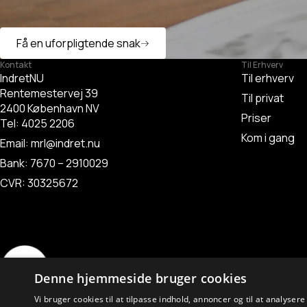
Få en uforpligtende snak
Kontakt
Til Erhverv
IndretNU
Til erhverv
Rentemestervej 39
Til privat
2400 København NV
Priser
Tel:
4025 2206
Kom i gang
Email:
mrl@indret.nu
Bank: 7670 – 2910029
CVR: 30325672
Denne hjemmeside bruger cookies
Vi bruger cookies til at tilpasse indhold, annoncer og til at analyser