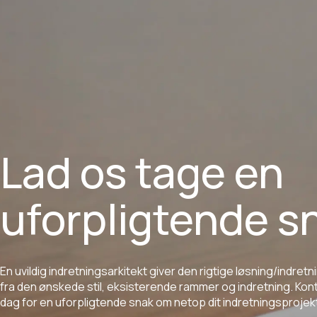
Lad os tage en
uforpligtende s
En
uvildig
indretningsarkitekt
giver
den
rigtige
løsning/indretn
fra
den
ønskede
stil,
eksisterende
rammer
og
indretning.
Kon
dag
for
en
uforpligtende
snak
om
netop
dit
indretningsprojek