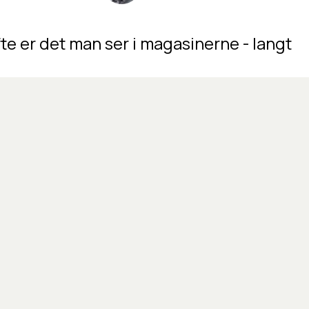
fte
er
det
man
ser
i
magasinerne
-
langt