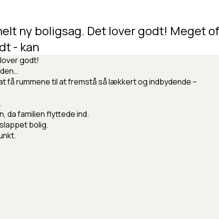
helt
ny
boligsag.
Det
lover
godt! Meget
o
dt
-
kan
 lover godt!
heden…
på at få rummene til at fremstå så lækkert og indbydende –
.
 da familien flyttede ind.
slappet bolig.
unkt.