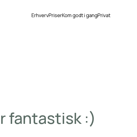
Erhverv
Priser
Kom godt i gang
Privat
r
fantastisk
:)