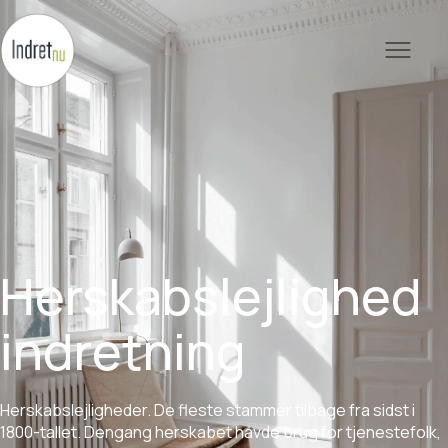
Herskabslejlighed
indretning
Herskabslejligheder.
De
fleste
stammer
tilbage
fra
sidst
i
1800-tallet.
Dengang
herskabet
havde
brug
for
tjenestefolk,