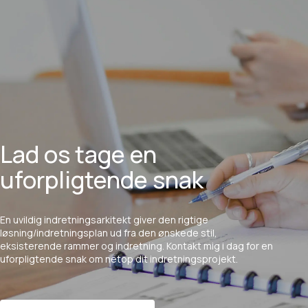
Lad os tage en
uforpligtende snak
En
uvildig
indretningsarkitekt
giver
den
rigtige
løsning/indretningsplan
ud
fra
den
ønskede
stil,
eksisterende
rammer
og
indretning.
Kontakt
mig
i
dag
for
en
uforpligtende
snak
om
netop
dit
indretningsprojekt.