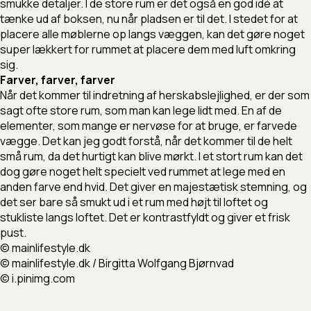
smukke detaljer. I de store rum er det også en god idé at
tænke ud af boksen, nu når pladsen er til det. I stedet for at
placere alle møblerne op langs væggen, kan det gøre noget
super lækkert for rummet at placere dem med luft omkring
sig.
Farver, farver, farver
Når det kommer til indretning af herskabslejlighed, er der som
sagt ofte store rum, som man kan lege lidt med. En af de
elementer, som mange er nervøse for at bruge, er farvede
vægge. Det kan jeg godt forstå, når det kommer til de helt
små rum, da det hurtigt kan blive mørkt. I et stort rum kan det
dog gøre noget helt specielt ved rummet at lege med en
anden farve end hvid. Det giver en majestætisk stemning, og
det ser bare så smukt ud i et rum med højt til loftet og
stukliste langs loftet. Det er kontrastfyldt og giver et frisk
pust.
© mainlifestyle.dk
© mainlifestyle.dk / Birgitta Wolfgang Bjørnvad
© i.pinimg.com