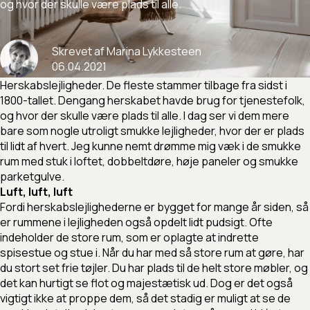
og
hvor
der
skulle
være
plads
til
alle.
Skrevet
af
Marina
Lykkesteen
06
.
04
.
2021
Herskabslejligheder. De fleste stammer tilbage fra sidst i
1800-tallet. Dengang herskabet havde brug for tjenestefolk,
og hvor der skulle være plads til alle. I dag ser vi dem mere
bare som nogle utroligt smukke lejligheder, hvor der er plads
til lidt af hvert. Jeg kunne nemt drømme mig væk i de smukke
rum med stuk i loftet, dobbeltdøre, høje paneler og smukke
parketgulve.
Luft, luft, luft
Fordi herskabslejlighederne er bygget for mange år siden, så
er rummene i lejligheden også opdelt lidt pudsigt. Ofte
indeholder de store rum, som er oplagte at indrette
spisestue og stue i. Når du har med så store rum at gøre, har
du stort set frie tøjler. Du har plads til de helt store møbler, og
det kan hurtigt se flot og majestætisk ud. Dog er det også
vigtigt ikke at proppe dem, så det stadig er muligt at se de