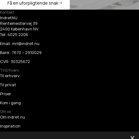
Få en uforpligtende snak
Kontakt
IndretNU
Rentemestervej 39
2400 København NV
Tel:
4025 2206
Email:
mrl@indret.nu
Bank: 7670 – 2910029
CVR: 30325672
Til Erhverv
Til erhverv
Til privat
Priser
Kom i gang
Om os
Om indret.nu
Inspiration
Referencer
×