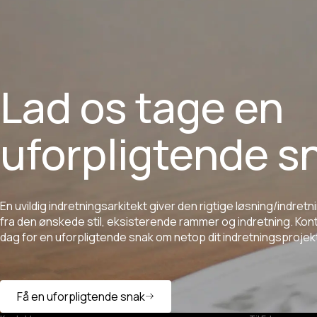
Lad os tage en
uforpligtende s
En
uvildig
indretningsarkitekt
giver
den
rigtige
løsning/indretn
fra
den
ønskede
stil,
eksisterende
rammer
og
indretning.
Kon
dag
for
en
uforpligtende
snak
om
netop
dit
indretningsprojek
Få en uforpligtende snak