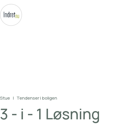
Stue
|
Tendenser
i
boligen
3
-
i
-
1
Løsning