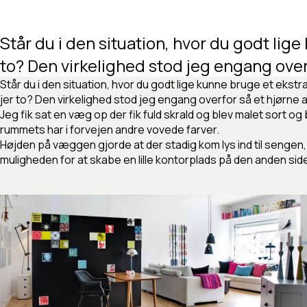
Står
du
i
den
situation,
hvor
du
godt
lige
to?
Den
virkelighed
stod
jeg
engang
ove
Står du i den situation, hvor du godt lige kunne bruge et ekstra
jer to? Den virkelighed stod jeg engang overfor så et hjørne a
Jeg fik sat en væg op der fik fuld skrald og blev malet sort 
rummets har i forvejen andre vovede farver.
Højden på væggen gjorde at der stadig kom lys ind til sengen
muligheden for at skabe en lille kontorplads på den anden si