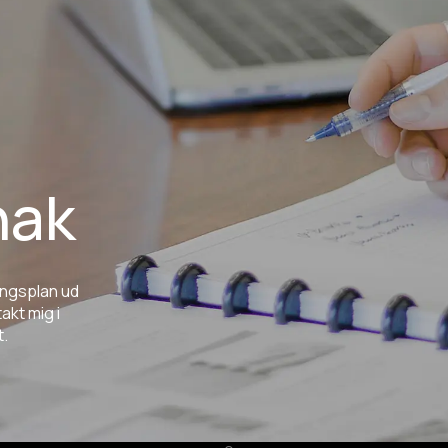
nak
ingsplan
ud
takt
mig
i
t.