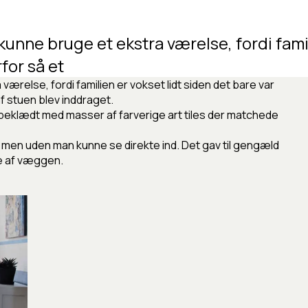
kunne
bruge
et
ekstra
værelse,
fordi
fami
rfor
så
et
 værelse, fordi familien er vokset lidt siden det bare var
f stuen blev inddraget.
og beklædt med masser af farverige art tiles der matchede
, men uden man kunne se direkte ind. Det gav til gengæld
de af væggen.