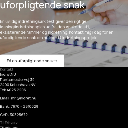
uforpligtende snak
En
uvildig
indretningsarkitekt
giver
den
rigtige
løsning/indretningsplan
ud
fra
den
ønskede
stil,
eksisterende
rammer
og
indretning.
Kontakt
mig
i
dag
for
en
uforpligtende
snak
om
netop
dit
indretningsprojekt.
Få en uforpligtende snak
Kontakt
IndretNU
Rentemestervej 39
2400 København NV
Tel:
4025 2206
Email:
mrl@indret.nu
Bank: 7670 – 2910029
CVR: 30325672
Til Erhverv
Til erhverv